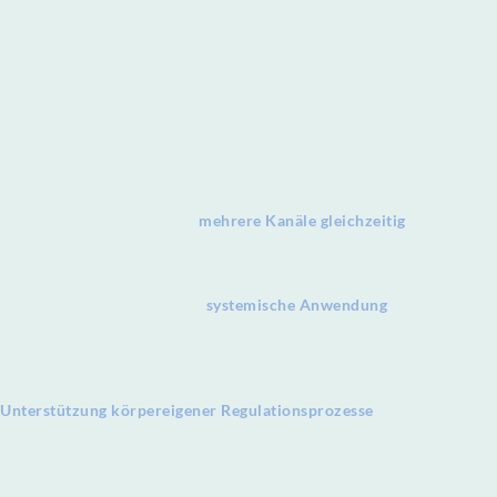
vorkommen. Entzündetes, überlastetes oder dauerhaft
angespanntes Gewebe weist häufig veränderte elektrische
Eigenschaften auf. Mikrostrom setzt hier regulierende Impulse, die
den Körper in seinen eigenen Ausgleichsprozessen unterstützen
können.
Beim frequenzspezifischen Mikrostrom (FSM) werden gezielte
Frequenzkombinationen eingesetzt, die auf unterschiedliche
Gewebearten und funktionelle Zusammenhänge abgestimmt sind.
In der Anwendung werden
mehrere Kanäle gleichzeitig
eingesetzt,
sodass die Impulse nicht nur punktuell,
sondern über mehrere
Kontaktpunkte gleichzeitig in den Körper geleitet werden.
Dadurch entsteht eine eher
systemische Anwendung
, bei der der
gesamte Körper einbezogen wird – nicht punktuell, sondern im
funktionellen Zusammenhang des gesamten Systems. Im
Unterschied zu vielen symptomorientierten Verfahren zielt
Mikrostrom nicht auf eine „Reparatur von außen“, sondern auf die
Unterstützung körpereigener Regulationsprozesse
. Entscheidend
ist dabei weniger die Stärke des Reizes als die Passung der Impulse
zum jeweiligen funktionellen Zustand. Ziel ist es, dem Organismus
wieder mehr Anpassungsfähigkeit und innere Ordnung zu
ermöglichen.