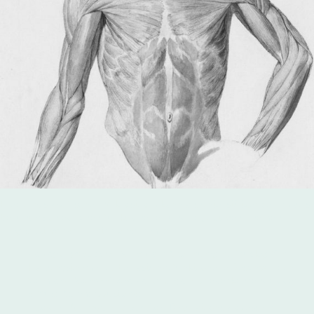
Frequenzspezifischer Mikrostrom kann als unterstützender Impuls
bei unterschiedlichen funktionellen und regulativen Themen
eingesetzt werden, unter anderem bei:
Bewegungsapparat & Faszien:
Spannungen, Druckgefühl,
Haltungsthemen, Überlastung, funktionelle Beschwerden
Schmerz & chronische Belastungen:
wiederkehrende oder
diffuse Schmerzzustände
Becken- & Urogenitalbereich:
Regulationsprozesse im