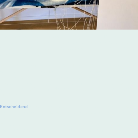
Die Anwendung von Mikrostrom erfolgt in meiner Praxis
eingebettet in einen ganzheitlichen therapeutischen Kontext. Sie
ersetzt keine medizinische Diagnostik oder Behandlung, kann diese
jedoch sinnvoll ergänzen.
In einer Sitzung werden über 16 Elektroden feine, physiologisch
sehr niedrige Stromstärken in den Körper geleitet. Die Anwendung
ist in der Regel gut verträglich und wird von vielen Menschen als
entspannend oder neutral wahrgenommen. Der Strom selbst wird
dabei kaum gespürt - im Unterschied zu sonst häufig verwendeten
TENS-Geräten.
Entscheidend
ist dabei nicht allein das Gerät, sondern die Auswahl
der Frequenzen und die kontinuierliche Rückkopplung im Verlauf
der Sitzung.
Mikrostrom wird bei mir nicht schematisch angewendet, sondern
individuell abgestimmt – häufig in Kombination mit
kinesiologischer Testung.