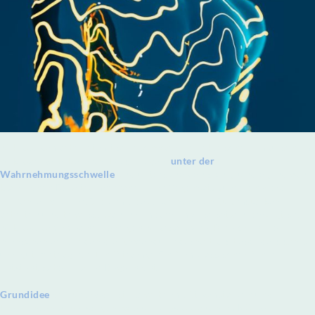
Mikrostrom arbeitet mit sehr schwachen elektrischen Impulsen im
Mikroampere-Bereich. Diese liegen
unter der
Wahrnehmungsschwelle
und unterscheiden sich grundlegend von
klassischen Reizstromverfahren. Im Gegensatz zu vielen dieser
Verfahren wie TENS, die mit deutlich höheren Stromstärken
arbeiten und bewusst wahrnehmbare Impulse setzen, bewegt sich
Mikrostrom im sehr niedrigen Mikroampere-Bereich. Viele
Menschen empfinden die Anwendung deshalb als besonders sanft
und gut verträglich. Ein "Stromgefühl" im klassischen Sinne
entsteht dabei in aller Regel nicht.
Grundidee
der Methode ist, Gewebe mit Stromstärken und
Frequenzen zu versorgen, wie sie physiologisch im Körper